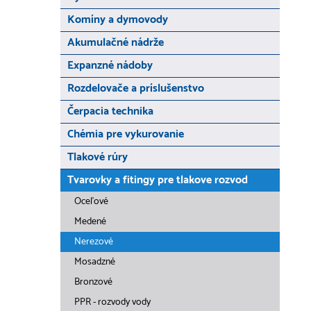
Komíny a dymovody
Akumulačné nádrže
Expanzné nádoby
Rozdelovače a príslušenstvo
Čerpacia technika
Chémia pre vykurovanie
Tlakové rúry
Tvarovky a fitingy pre tlakove rozvod
Oceľové
Medené
Nerezové
Mosadzné
Bronzové
PPR - rozvody vody