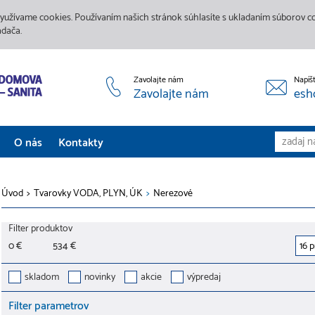
yužívame cookies. Používaním našich stránok súhlasíte s ukladaním súborov coo
adača.
Zavolajte nám
Napíš
Zavolajte nám
esh
O nás
Kontakty
Aktuality
Úvod
>
Tvarovky VODA, PLYN, ÚK
>
Nerezové
Služby
Filter produktov
Predajne
0 €
534 €
Galéria
skladom
novinky
akcie
výpredaj
Filter parametrov