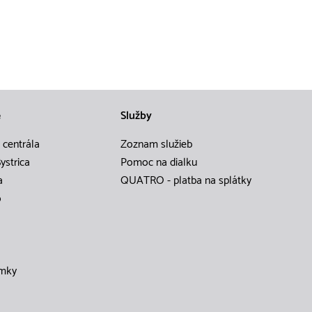
e
Služby
 centrála
Zoznam služieb
ystrica
Pomoc na dialku
a
QUATRO - platba na splátky
o
mky