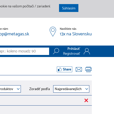
kie na vašom počítači / zariadení.
Súhlasím
te nám
Navštívte nás
op@metagas.sk
13x na Slovensku
Prihlásiť
Registrovať
Prihlásiť
Registrovať
Zoradiť podľa