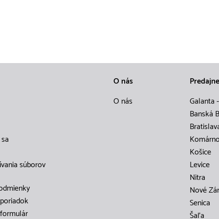
O nás
Predajn
O nás
Galanta -
Banská B
Bratislav
 sa
Komárn
Košice
ívania súborov
Levice
Nitra
odmienky
Nové Zá
poriadok
Senica
formulár
Šaľa