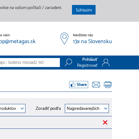
kie na vašom počítači / zariadení.
Súhlasím
te nám
Navštívte nás
op@metagas.sk
13x na Slovensku
Prihlásiť
Registrovať
Prihlásiť
Registrovať
Zoradiť podľa