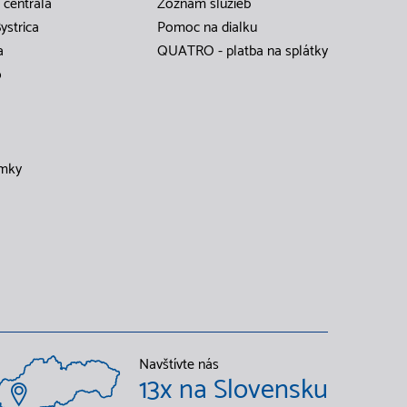
 centrála
Zoznam služieb
ystrica
Pomoc na dialku
a
QUATRO - platba na splátky
o
mky
Navštívte nás
13x na Slovensku