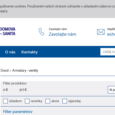
yužívame cookies. Používaním našich stránok súhlasíte s ukladaním súborov coo
adača.
Zavolajte nám
Napíš
Zavolajte nám
esh
O nás
Kontakty
Aktuality
Úvod
>
Armatúry - ventily
Služby
Filter produktov
Predajne
0 €
317 €
Galéria
skladom
novinky
akcie
výpredaj
Filter parametrov