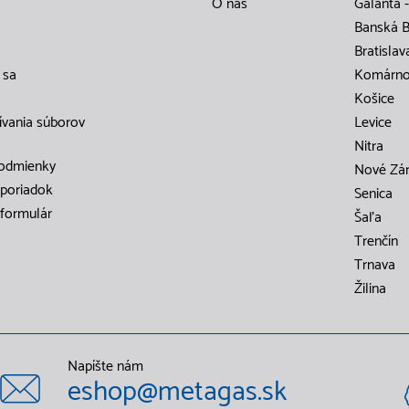
O nás
Galanta -
Banská B
Bratislav
 sa
Komárn
Košice
ívania súborov
Levice
Nitra
odmienky
Nové Zá
poriadok
Senica
formulár
Šaľa
Trenčín
Trnava
Žilina
Napíšte nám
eshop@metagas.sk