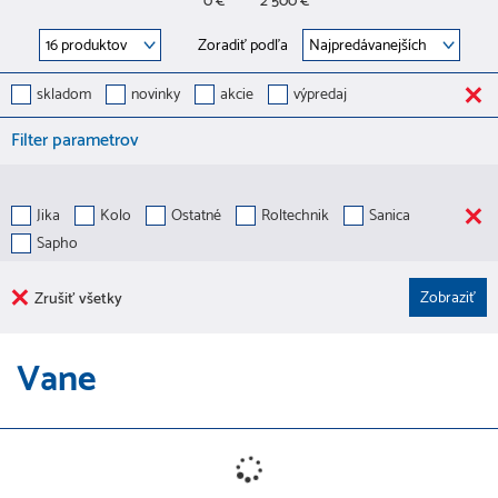
0 €
2 500 €
Zoradiť podľa
skladom
novinky
akcie
výpredaj
Filter parametrov
Jika
Kolo
Ostatné
Roltechnik
Sanica
Sapho
Zrušiť všetky
Vane