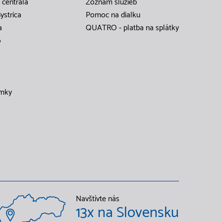
 centrála
Zoznam služieb
ystrica
Pomoc na dialku
a
QUATRO - platba na splátky
o
mky
Navštívte nás
13x na Slovensku