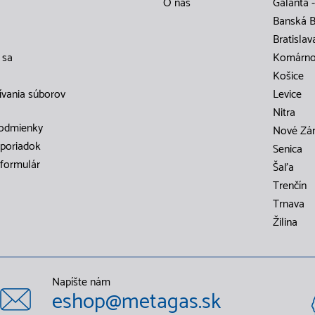
O nás
Galanta -
Banská B
Bratislav
 sa
Komárn
Košice
ívania súborov
Levice
Nitra
odmienky
Nové Zá
poriadok
Senica
formulár
Šaľa
Trenčín
Trnava
Žilina
Napíšte nám
eshop@metagas.sk