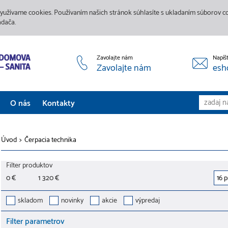
yužívame cookies. Používaním našich stránok súhlasíte s ukladaním súborov coo
adača.
Zavolajte nám
Napíš
Zavolajte nám
esh
O nás
Kontakty
Aktuality
Úvod
>
Čerpacia technika
Služby
Filter produktov
Predajne
0 €
1 320 €
Galéria
skladom
novinky
akcie
výpredaj
Filter parametrov