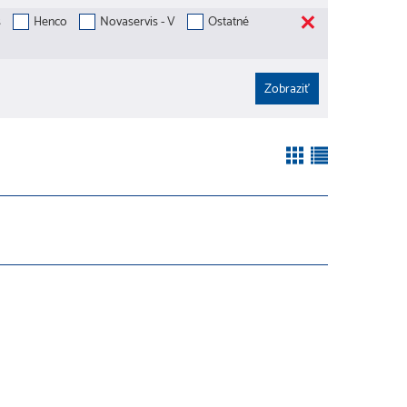
s
Henco
Novaservis - V
Ostatné