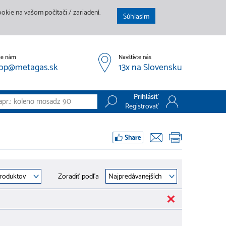
kie na vašom počítači / zariadení.
Súhlasím
te nám
Navštívte nás
op@metagas.sk
13x na Slovensku
Prihlásiť
Registrovať
Prihlásiť
Registrovať
Zoradiť podľa