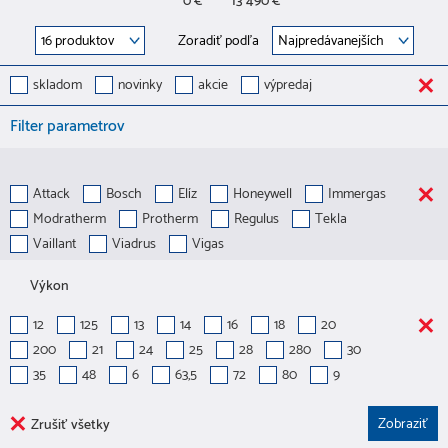
0 €
13 490 €
Zoradiť podľa
skladom
novinky
akcie
výpredaj
Filter parametrov
Attack
Bosch
Elíz
Honeywell
Immergas
Modratherm
Protherm
Regulus
Tekla
Vaillant
Viadrus
Vigas
Výkon
12
125
13
14
16
18
20
200
21
24
25
28
280
30
35
48
6
63,5
72
80
9
Zrušiť všetky