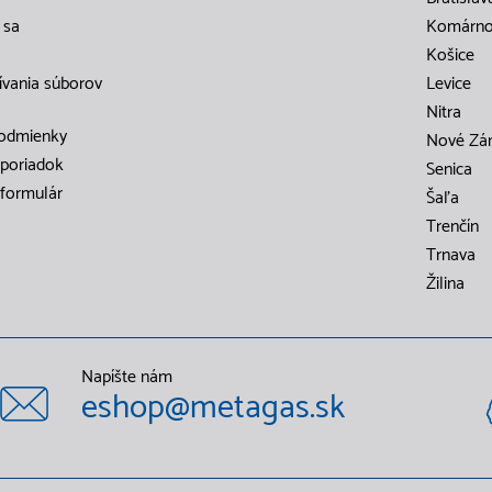
 sa
Komárn
Košice
ívania súborov
Levice
Nitra
odmienky
Nové Zá
poriadok
Senica
formulár
Šaľa
Trenčín
Trnava
Žilina
Napíšte nám
eshop@metagas.sk