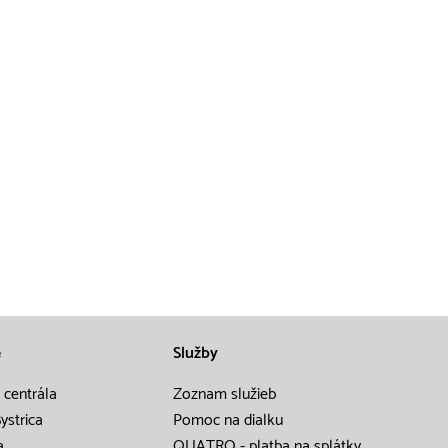
e
Služby
 centrála
Zoznam služieb
ystrica
Pomoc na dialku
a
QUATRO - platba na splátky