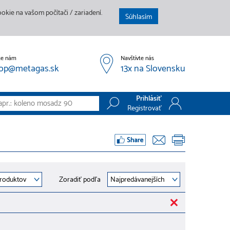
kie na vašom počítači / zariadení.
Súhlasím
te nám
Navštívte nás
op@metagas.sk
13x na Slovensku
Prihlásiť
Registrovať
Prihlásiť
Registrovať
Zoradiť podľa