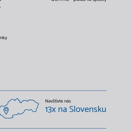
o
mky
Navštívte nás
13x na Slovensku