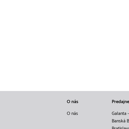
O nás
Predajn
O nás
Galanta -
Banská B
Bratislav