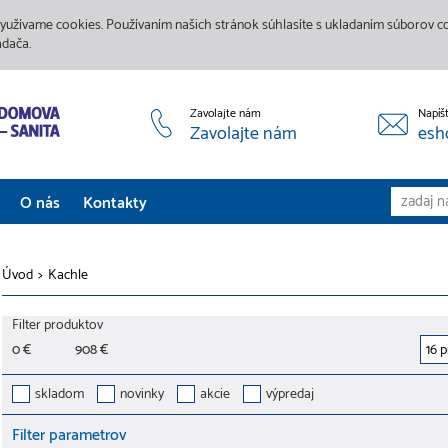
yužívame cookies. Používaním našich stránok súhlasíte s ukladaním súborov coo
adača.
Zavolajte nám
Napíš
Zavolajte nám
esh
O nás
Kontakty
Aktuality
Úvod
>
Kachle
Služby
Filter produktov
Predajne
0 €
908 €
Galéria
skladom
novinky
akcie
výpredaj
Filter parametrov