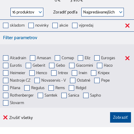
0 €
3 970 €
Zoradiť podľa
skladom
novinky
akcie
výpredaj
Filter parametrov
Alcadrain
Amasan
Comap
Elíz
Eurogas
Eurotis
Geberit
Gebo
Giacomini
Haco
Heimeier
Henco
Intrex
Irwin
Knipex
Nastroje CZ
Novaservis - V
Ostatné
Pepe
Pilana
Regulus
Rems
Ridgid
Rothenberger
Samtek
Sanica
Sapho
Slovarm
Zrušiť všetky