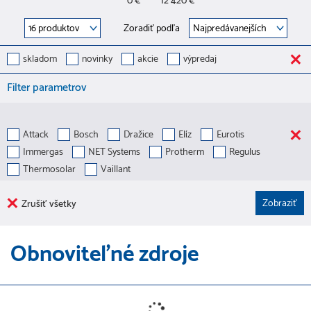
0 €
12 420 €
Zoradiť podľa
skladom
novinky
akcie
výpredaj
Filter parametrov
Attack
Bosch
Dražice
Elíz
Eurotis
Immergas
NET Systems
Protherm
Regulus
Thermosolar
Vaillant
Zrušiť všetky
Obnoviteľné zdroje