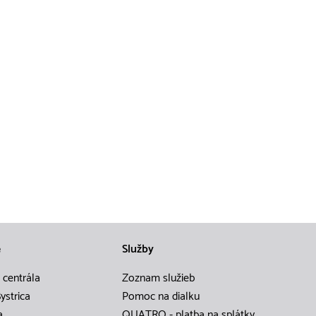
e
Služby
 centrála
Zoznam služieb
ystrica
Pomoc na dialku
a
QUATRO - platba na splátky