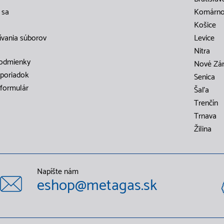
 sa
Komárn
Košice
ívania súborov
Levice
Nitra
odmienky
Nové Zá
poriadok
Senica
formulár
Šaľa
Trenčín
Trnava
Žilina
Napíšte nám
eshop@metagas.sk