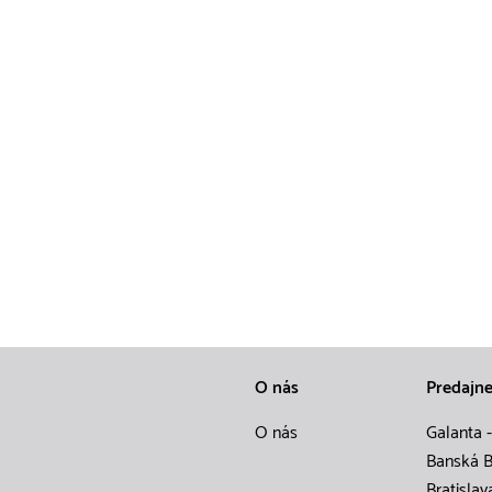
O nás
Predajn
O nás
Galanta -
Banská B
Bratislav