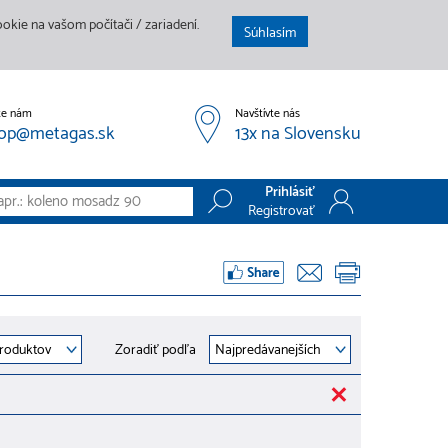
kie na vašom počítači / zariadení.
Súhlasím
te nám
Navštívte nás
op@metagas.sk
13x na Slovensku
Prihlásiť
Registrovať
Prihlásiť
Registrovať
Zoradiť podľa