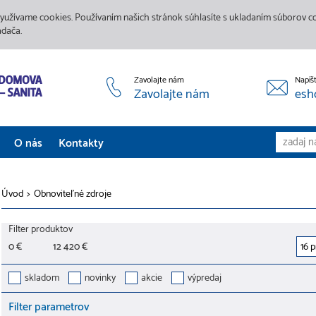
yužívame cookies. Používaním našich stránok súhlasíte s ukladaním súborov coo
adača.
Zavolajte nám
Napíš
Zavolajte nám
esh
O nás
Kontakty
Aktuality
Úvod
>
Obnoviteľné zdroje
Služby
Filter produktov
Predajne
0 €
12 420 €
Galéria
skladom
novinky
akcie
výpredaj
Filter parametrov