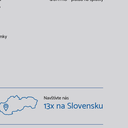
o
mky
Navštívte nás
13x na Slovensku