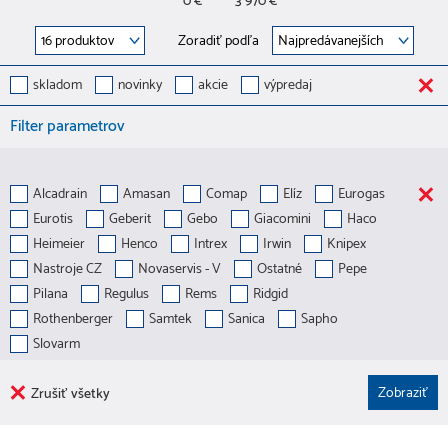
0 €
3 970 €
Zoradiť podľa
skladom
novinky
akcie
výpredaj
Filter parametrov
Alcadrain
Amasan
Comap
Elíz
Eurogas
Eurotis
Geberit
Gebo
Giacomini
Haco
Heimeier
Henco
Intrex
Irwin
Knipex
Nastroje CZ
Novaservis - V
Ostatné
Pepe
Pilana
Regulus
Rems
Ridgid
Rothenberger
Samtek
Sanica
Sapho
Slovarm
Zrušiť všetky