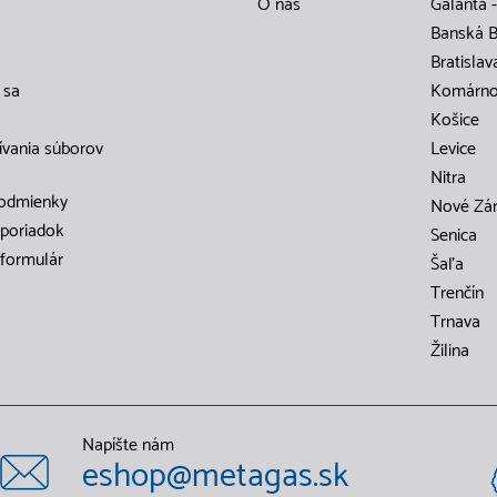
O nás
Galanta -
Banská B
Bratislav
 sa
Komárn
Košice
ívania súborov
Levice
Nitra
odmienky
Nové Zá
poriadok
Senica
formulár
Šaľa
Trenčín
Trnava
Žilina
Napíšte nám
eshop@metagas.sk