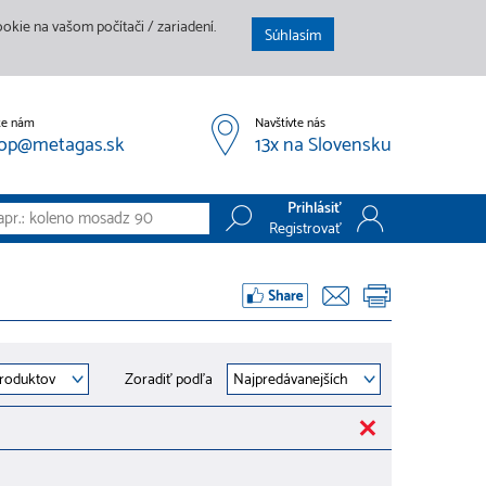
kie na vašom počítači / zariadení.
Súhlasím
te nám
Navštívte nás
op@metagas.sk
13x na Slovensku
Prihlásiť
Registrovať
Prihlásiť
Registrovať
Zoradiť podľa