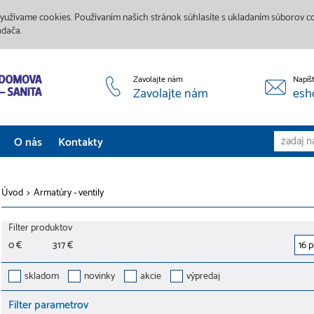
yužívame cookies. Používaním našich stránok súhlasíte s ukladaním súborov coo
adača.
Zavolajte nám
Napíš
Zavolajte nám
esh
O nás
Kontakty
Aktuality
Úvod
>
Armatúry - ventily
Služby
Filter produktov
Predajne
0 €
317 €
Galéria
skladom
novinky
akcie
výpredaj
Filter parametrov