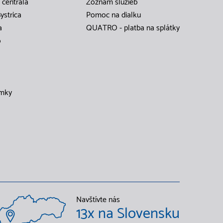
 centrála
Zoznam služieb
ystrica
Pomoc na dialku
a
QUATRO - platba na splátky
o
mky
Navštívte nás
13x na Slovensku