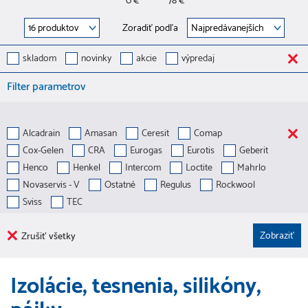
0 €
78 €
Zoradiť podľa
skladom
novinky
akcie
výpredaj
Filter parametrov
Alcadrain
Amasan
Ceresit
Comap
Cox-Gelen
CRA
Eurogas
Eurotis
Geberit
Henco
Henkel
Intercom
Loctite
Mahrlo
Novaservis - V
Ostatné
Regulus
Rockwool
Sviss
TEC
Zrušiť všetky
Izolácie, tesnenia, silikóny,