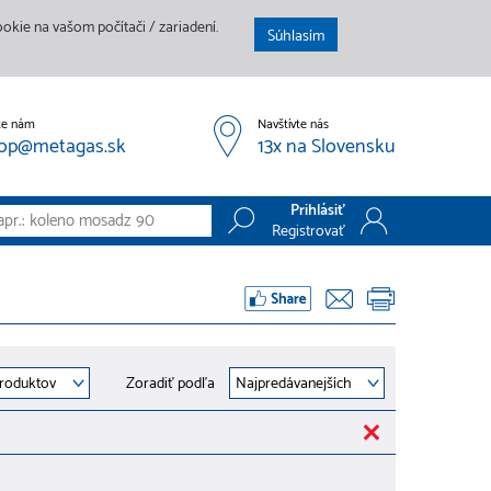
kie na vašom počítači / zariadení.
Súhlasím
te nám
Navštívte nás
op@metagas.sk
13x na Slovensku
Prihlásiť
Registrovať
Prihlásiť
Registrovať
Zoradiť podľa