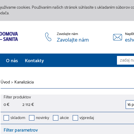
yužívame cookies. Používaním našich stránok súhlasíte s ukladaním súborov coo
adača.
Zavolajte nám
Napíš
Zavolajte nám
esh
O nás
Kontakty
Aktuality
Úvod
>
Kanalizácia
Služby
Filter produktov
Predajne
0 €
2 112 €
Galéria
skladom
novinky
akcie
výpredaj
Filter parametrov