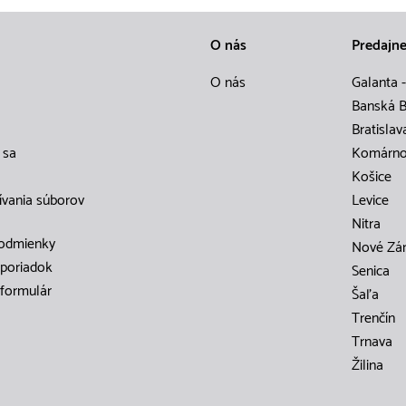
O nás
Predajn
O nás
Galanta -
Banská B
Bratislav
 sa
Komárn
Košice
ívania súborov
Levice
Nitra
odmienky
Nové Zá
poriadok
Senica
formulár
Šaľa
Trenčín
Trnava
Žilina