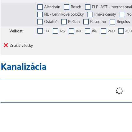
Alcadrain
Bosch
ELPLAST - International 
HL - Cenníkové položky
Imexa-Sandy
Nov
Ostatné
Peštan
Raupiano
Regulus
110
125
140
160
200
250
Velkost
Zrušiť všetky
Kanalizácia