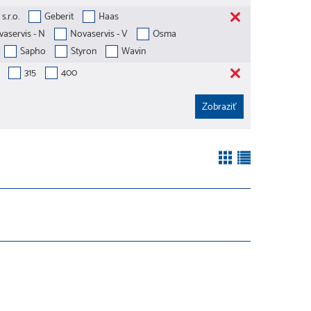
s.r.o.
Geberit
Haas
aservis - N
Novaservis - V
Osma
Sapho
Styron
Wavin
315
400