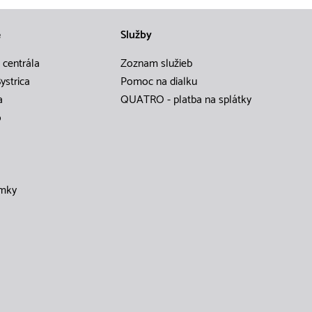
e
Služby
 centrála
Zoznam služieb
ystrica
Pomoc na dialku
a
QUATRO - platba na splátky
o
mky