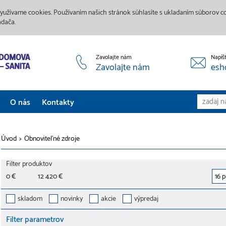
yužívame cookies. Používaním našich stránok súhlasíte s ukladaním súborov coo
adača.
Zavolajte nám
Napíš
Zavolajte nám
esh
O nás
Kontakty
Aktuality
Úvod
>
Obnoviteľné zdroje
Služby
Filter produktov
Predajne
0 €
12 420 €
Galéria
skladom
novinky
akcie
výpredaj
Filter parametrov