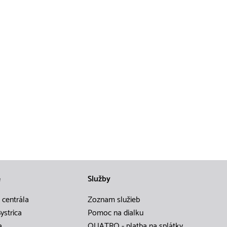
e
Služby
 centrála
Zoznam služieb
ystrica
Pomoc na dialku
a
QUATRO - platba na splátky