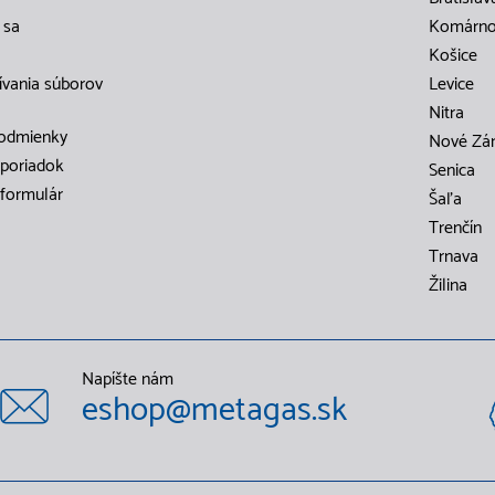
 sa
Komárn
Košice
ívania súborov
Levice
Nitra
odmienky
Nové Zá
poriadok
Senica
formulár
Šaľa
Trenčín
Trnava
Žilina
Napíšte nám
eshop@metagas.sk