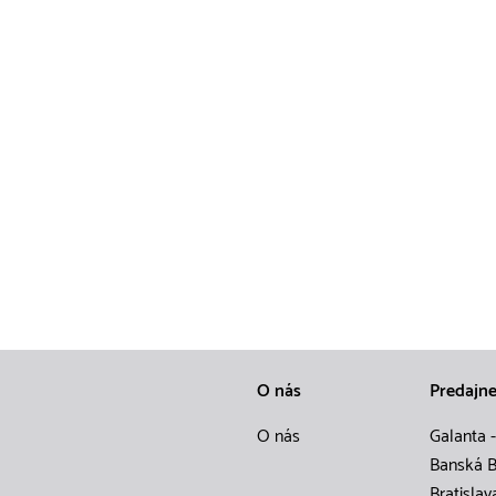
O nás
Predajn
O nás
Galanta -
Banská B
Bratislav