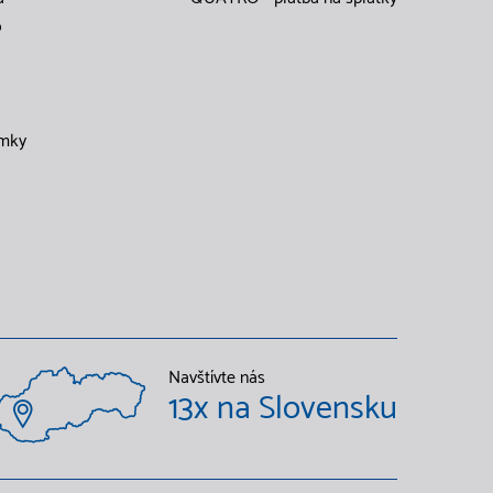
o
mky
Navštívte nás
13x na Slovensku