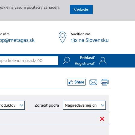
kie na vašom počítači / zariadení.
Súhlasím
te nám
Navštívte nás
op@metagas.sk
13x na Slovensku
Prihlásiť
Registrovať
Prihlásiť
Registrovať
Zoradiť podľa