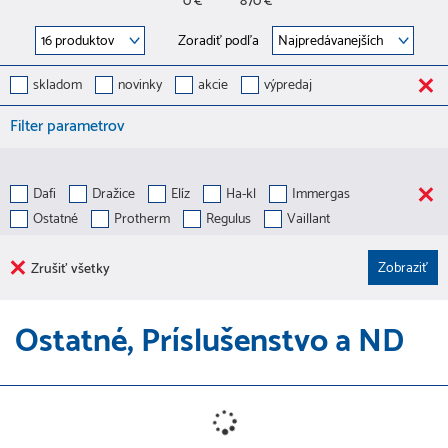
0 €
870 €
Zoradiť podľa
skladom
novinky
akcie
výpredaj
Filter parametrov
Dafi
Dražice
Elíz
Ha-kl
Immergas
Ostatné
Protherm
Regulus
Vaillant
Zrušiť všetky
Ostatné, Príslušenstvo a ND