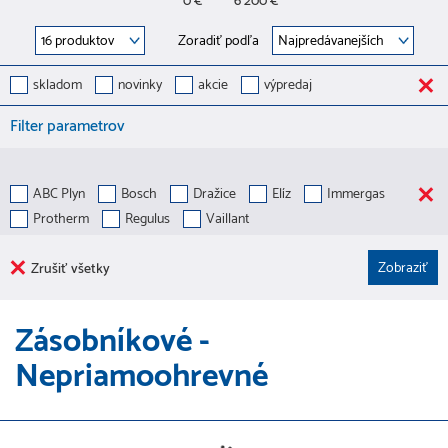
0 €
6 200 €
Zoradiť podľa
skladom
novinky
akcie
výpredaj
Filter parametrov
ABC Plyn
Bosch
Dražice
Elíz
Immergas
Protherm
Regulus
Vaillant
Zrušiť všetky
Zásobníkové -
Nepriamoohrevné