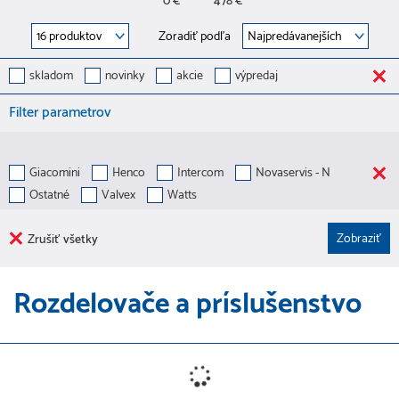
0 €
478 €
Zoradiť podľa
skladom
novinky
akcie
výpredaj
Filter parametrov
Giacomini
Henco
Intercom
Novaservis - N
Ostatné
Valvex
Watts
Zrušiť všetky
Rozdelovače a príslušenstvo