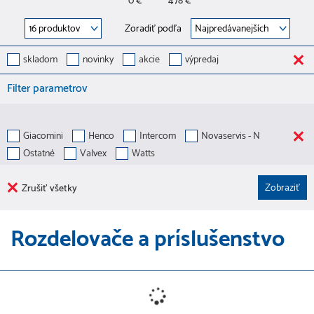
0 €
478 €
Zoradiť podľa
skladom
novinky
akcie
výpredaj
Filter parametrov
Giacomini
Henco
Intercom
Novaservis - N
Ostatné
Valvex
Watts
Zrušiť všetky
Rozdelovače a príslušenstvo