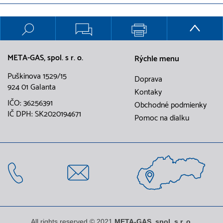
META-GAS, spol. s r. o.
Rýchle menu
Puškinova 1529/15
Doprava
924 01 Galanta
Kontaky
IČO: 36256391
Obchodné podmienky
IČ DPH: SK2020194671
Pomoc na dialku
All rights reserved © 2021
META-GAS, spol. s r. o.