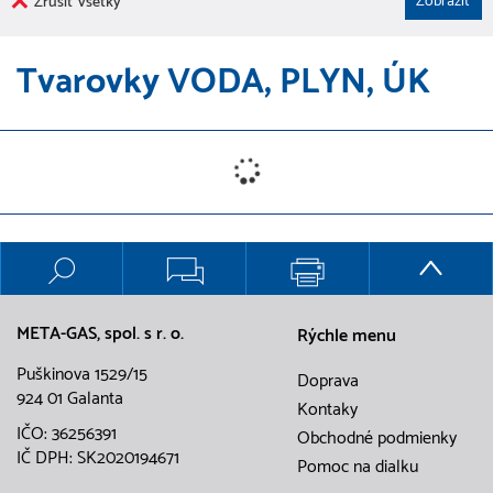
Zrušiť všetky
Tvarovky VODA, PLYN, ÚK
META-GAS, spol. s r. o.
Rýchle menu
Puškinova 1529/15
Doprava
924 01 Galanta
Kontaky
IČO: 36256391
Obchodné podmienky
IČ DPH: SK2020194671
Pomoc na dialku