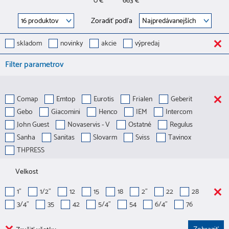
0 €
663 €
Zoradiť podľa
skladom
novinky
akcie
výpredaj
Filter parametrov
Comap
Emtop
Eurotis
Frialen
Geberit
Gebo
Giacomini
Henco
IEM
Intercom
John Guest
Novaservis - V
Ostatné
Regulus
Sanha
Sanitas
Slovarm
Sviss
Tavinox
THPRESS
Velkost
1"
1/2"
12
15
18
2"
22
28
3/4"
35
42
5/4"
54
6/4"
76