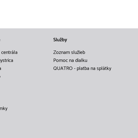
e
Služby
 centrála
Zoznam služieb
ystrica
Pomoc na dialku
a
QUATRO - platba na splátky
o
mky