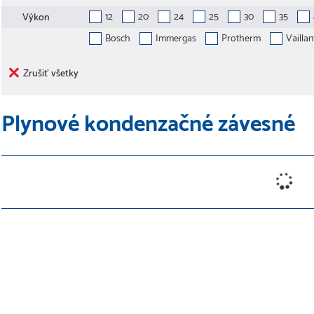
12
20
24
25
30
35
Výkon
Bosch
Immergas
Protherm
Vaillan
Zrušiť všetky
Plynové kondenzačné závesné