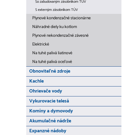
So zabudovaným zásobníkom TÚV
S externým zásobníkom TÚV
Plynové kondenzačné stacionárne
Náhradné diely ku kotlom
Plynové nekondenzačné závesné
Elektrické
Na tuhé palivá liatinové
Na tuhé palivá oceľové
Obnoviteľné zdroje
Kachle
Ohrievače vody
Vykurovacie telesá
Komíny a dymovody
Akumulačné nádrže
Expanzné nádoby