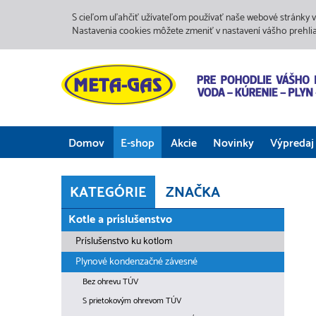
S cieľom uľahčiť užívateľom používať naše webové stránky v
Nastavenia cookies môžete zmeniť v nastavení vášho prehli
Domov
E-shop
Akcie
Novinky
Výpredaj
KATEGÓRIE
ZNAČKA
Kotle a príslušenstvo
Príslušenstvo ku kotlom
Plynové kondenzačné závesné
Bez ohrevu TÚV
S prietokovým ohrevom TÚV