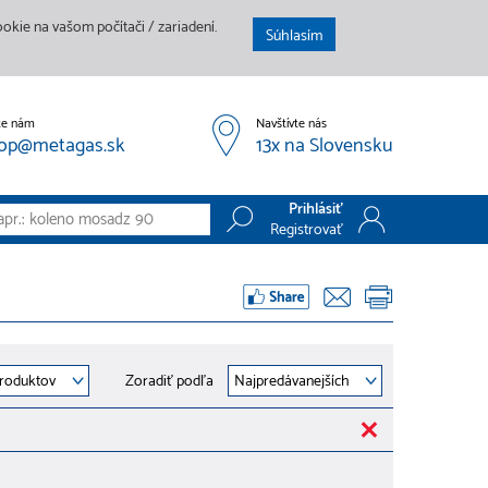
kie na vašom počítači / zariadení.
Súhlasím
te nám
Navštívte nás
op@metagas.sk
13x na Slovensku
Prihlásiť
Registrovať
Prihlásiť
Registrovať
Zoradiť podľa