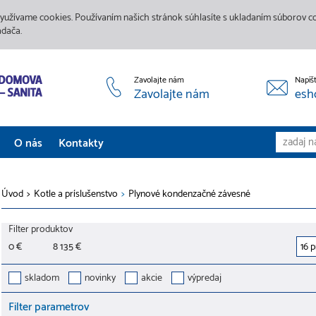
yužívame cookies. Používaním našich stránok súhlasíte s ukladaním súborov coo
adača.
Zavolajte nám
Napíš
Zavolajte nám
esh
O nás
Kontakty
Aktuality
Úvod
>
Kotle a príslušenstvo
>
Plynové kondenzačné závesné
Služby
Filter produktov
Predajne
0 €
8 135 €
Galéria
skladom
novinky
akcie
výpredaj
Filter parametrov