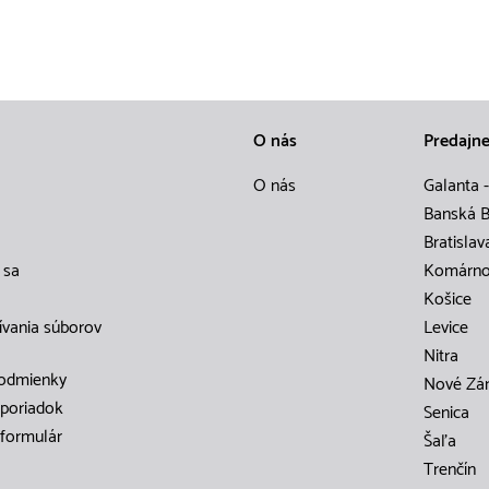
O nás
Predajn
O nás
Galanta -
Banská B
Bratislav
 sa
Komárn
Košice
ívania súborov
Levice
Nitra
odmienky
Nové Zá
poriadok
Senica
formulár
Šaľa
Trenčín