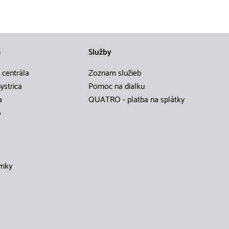
e
Služby
 centrála
Zoznam služieb
ystrica
Pomoc na dialku
a
QUATRO - platba na splátky
o
mky