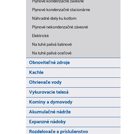
Plynové kondenzačné závesné
Plynové kondenzačné stacionárne
Náhradné diely ku kotlom
Plynové nekondenzačné závesné
Elektrické
Na tuhé palivá liatinové
Na tuhé palivá oceľové
Obnoviteľné zdroje
Kachle
Ohrievače vody
Vykurovacie telesá
Komíny a dymovody
Akumulačné nádrže
Expanzné nádoby
Rozdelovače a príslušenstvo