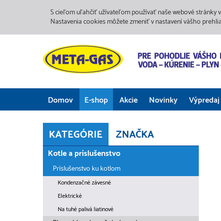
S cieľom uľahčiť užívateľom používať naše webové stránky v
Nastavenia cookies môžete zmeniť v nastavení vášho prehli
Domov
E-shop
Akcie
Novinky
Výpredaj
KATEGÓRIE
ZNAČKA
Kotle a príslušenstvo
Príslušenstvo ku kotlom
Kondenzačné závesné
Elektrické
Na tuhé palivá liatinové