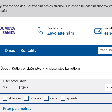
yužívame cookies. Používaním našich stránok súhlasíte s ukladaním súborov coo
adača.
Zavolajte nám
Napíš
Zavolajte nám
esh
O nás
Kontakty
Aktuality
Úvod
>
Kotle a príslušenstvo
>
Príslušenstvo ku kotlom
Služby
Filter produktov
Predajne
0 €
3 136 €
Galéria
skladom
novinky
akcie
výpredaj
Filter parametrov