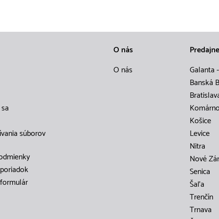
O nás
Predajn
O nás
Galanta -
Banská B
Bratislav
 sa
Komárn
Košice
ívania súborov
Levice
Nitra
odmienky
Nové Zá
poriadok
Senica
formulár
Šaľa
Trenčín
Trnava