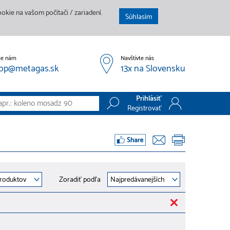
kie na vašom počítači / zariadení.
Súhlasím
te nám
Navštívte nás
op@metagas.sk
13x na Slovensku
Prihlásiť
Registrovať
Prihlásiť
Registrovať
Zoradiť podľa