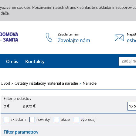
yužívame cookies. Používaním našich stránok súhlasíte s ukladaním súborov coo
adača.
Zavolajte nám
Napíš
Zavolajte nám
esh
O nás
Kontakty
Aktuality
Úvod
>
Ostatný inštalačný materiál a náradie
>
Náradie
Služby
Filter produktov
Predajne
0 €
3 970 €
Galéria
skladom
novinky
akcie
výpredaj
Filter parametrov