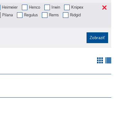
Heimeier
Henco
Irwin
Knipex
Pilana
Regulus
Rems
Ridgid