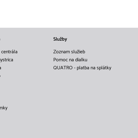
e
Služby
 centrála
Zoznam služieb
ystrica
Pomoc na dialku
a
QUATRO - platba na splátky
o
mky