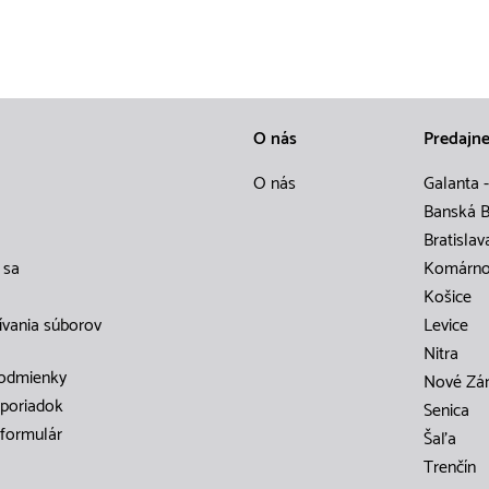
O nás
Predajn
O nás
Galanta -
Banská B
Bratislav
 sa
Komárn
Košice
ívania súborov
Levice
Nitra
odmienky
Nové Zá
poriadok
Senica
formulár
Šaľa
Trenčín