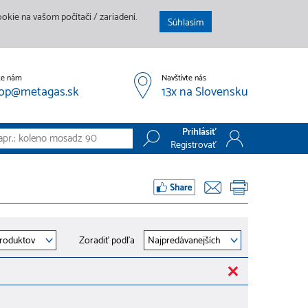
kie na vašom počítači / zariadení.
Súhlasím
te nám
Navštívte nás
op@metagas.sk
13x na Slovensku
Prihlásiť
Registrovať
Prihlásiť
Registrovať
Zoradiť podľa