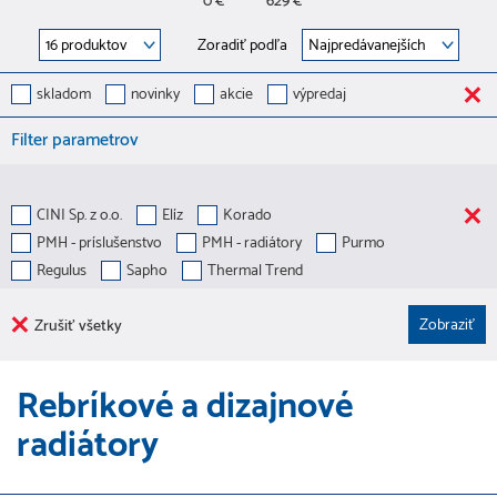
0 €
629 €
Zoradiť podľa
skladom
novinky
akcie
výpredaj
Filter parametrov
CINI Sp. z o.o.
Elíz
Korado
PMH - príslušenstvo
PMH - radiátory
Purmo
Regulus
Sapho
Thermal Trend
Zrušiť všetky
Rebríkové a dizajnové
radiátory