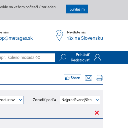
kie na vašom počítači / zariadení.
Súhlasím
te nám
Navštívte nás
op@metagas.sk
13x na Slovensku
Prihlásiť
Registrovať
Prihlásiť
Registrovať
Zoradiť podľa