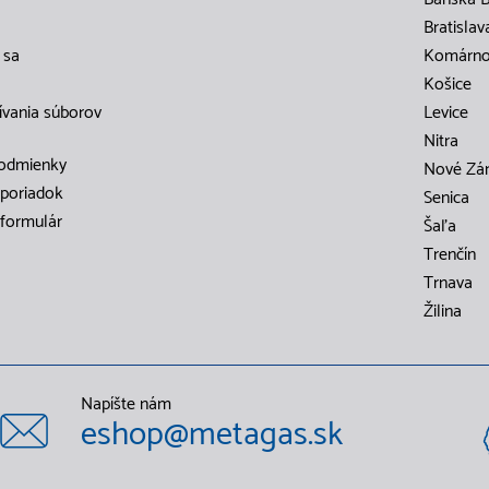
Bratislav
 sa
Komárn
Košice
ívania súborov
Levice
Nitra
odmienky
Nové Zá
poriadok
Senica
formulár
Šaľa
Trenčín
Trnava
Žilina
Napíšte nám
eshop@metagas.sk