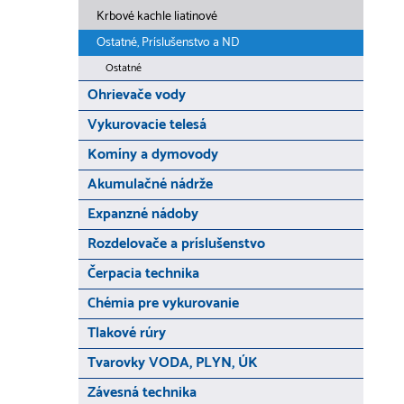
Krbové kachle liatinové
Ostatné, Príslušenstvo a ND
Ostatné
Ohrievače vody
Vykurovacie telesá
Komíny a dymovody
Akumulačné nádrže
Expanzné nádoby
Rozdelovače a príslušenstvo
Čerpacia technika
Chémia pre vykurovanie
Tlakové rúry
Tvarovky VODA, PLYN, ÚK
Závesná technika