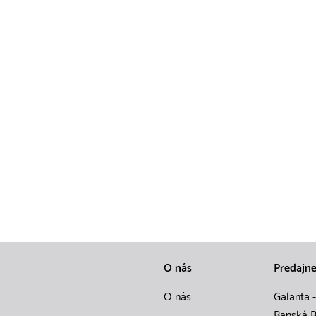
O nás
Predajn
O nás
Galanta -
Banská B