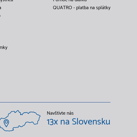
a
QUATRO - platba na splátky
o
mky
Navštívte nás
13x na Slovensku