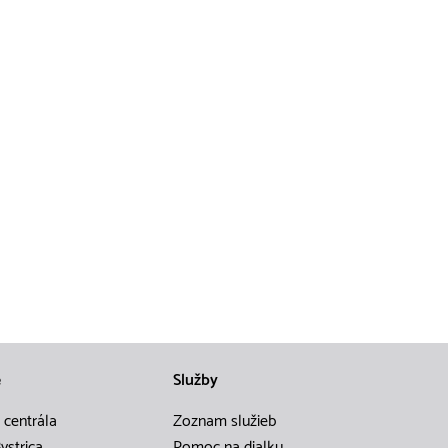
e
Služby
 centrála
Zoznam služieb
ystrica
Pomoc na dialku