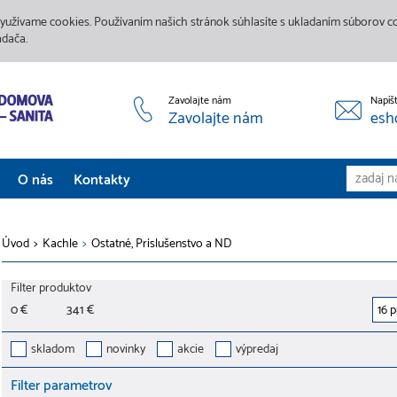
yužívame cookies. Používaním našich stránok súhlasíte s ukladaním súborov coo
adača.
Zavolajte nám
Napíš
Zavolajte nám
esh
O nás
Kontakty
Aktuality
Úvod
>
Kachle
>
Ostatné, Príslušenstvo a ND
Služby
Filter produktov
Predajne
0 €
341 €
Galéria
skladom
novinky
akcie
výpredaj
Filter parametrov