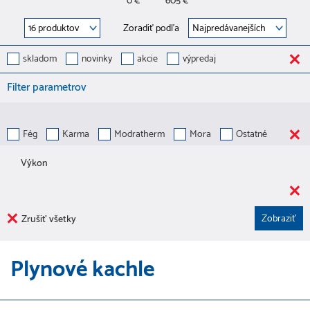
0 €
605 €
Zoradiť podľa
skladom
novinky
akcie
výpredaj
Filter parametrov
Fég
Karma
Modratherm
Mora
Ostatné
Výkon
Zrušiť všetky
Plynové kachle