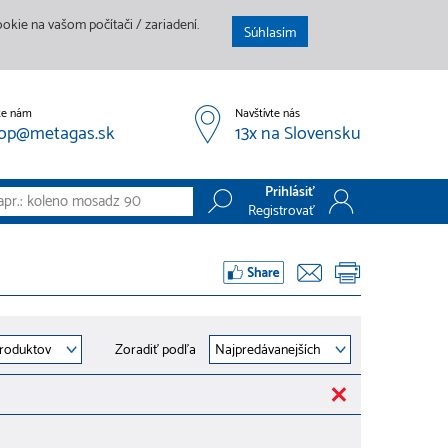
kie na vašom počítači / zariadení.
Súhlasím
te nám
Navštívte nás
op@metagas.sk
13x na Slovensku
Prihlásiť
Registrovať
Prihlásiť
Registrovať
Zoradiť podľa