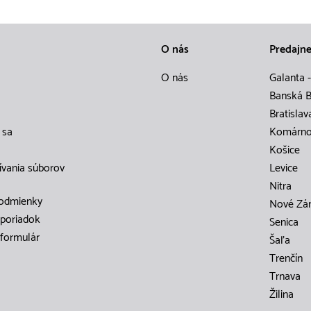
O nás
Predajn
O nás
Galanta -
Banská B
Bratislav
 sa
Komárn
Košice
ívania súborov
Levice
Nitra
odmienky
Nové Zá
poriadok
Senica
formulár
Šaľa
Trenčín
Trnava
Žilina