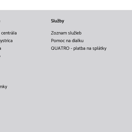
e
Služby
 centrála
Zoznam služieb
ystrica
Pomoc na dialku
a
QUATRO - platba na splátky
o
mky