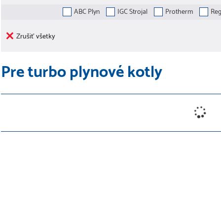
ABC Plyn
IGC Strojal
Protherm
Reg
Zrušiť všetky
Pre turbo plynové kotly