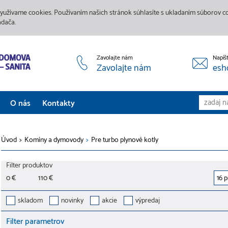
yužívame cookies. Používaním našich stránok súhlasíte s ukladaním súborov coo
adača.
Zavolajte nám
Napíš
Zavolajte nám
esh
O nás
Kontakty
Aktuality
Úvod
>
Komíny a dymovody
>
Pre turbo plynové kotly
Služby
Filter produktov
Predajne
0 €
110 €
Galéria
skladom
novinky
akcie
výpredaj
Filter parametrov