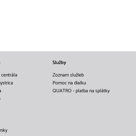
e
Služby
 centrála
Zoznam služieb
ystrica
Pomoc na dialku
a
QUATRO - platba na splátky
o
mky