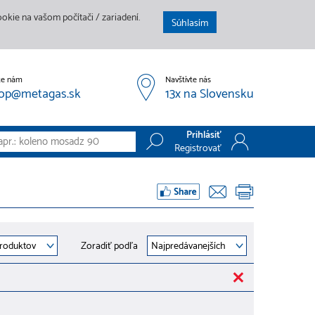
kie na vašom počítači / zariadení.
Súhlasím
te nám
Navštívte nás
op@metagas.sk
13x na Slovensku
Prihlásiť
Registrovať
Prihlásiť
Registrovať
Zoradiť podľa