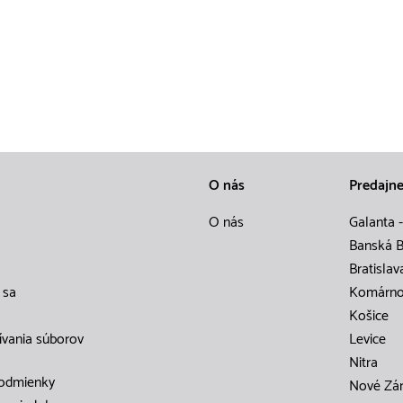
O nás
Predajn
O nás
Galanta -
Banská B
Bratislav
 sa
Komárn
Košice
ívania súborov
Levice
Nitra
odmienky
Nové Zá