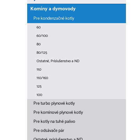
Komíny a dymovody
Pre kondenzačné kotly
60
60/100
80
80/125
Ostatné, Príslušenstvo a ND
110
110/160
125
100
Pre turbo plynové kotly
Pre komínové plynové kotly
Pre kotly na tuhé palivo
Pre odsávače pár
Ostatné, príslušenstvo a ND