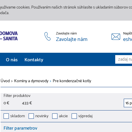
yužívame cookies. Používaním našich stránok súhlasíte s ukladaním súborov coo
adača.
Zavolajte nám
Napíš
Zavolajte nám
esh
O nás
Kontakty
Aktuality
Úvod
>
Komíny a dymovody
>
Pre kondenzačné kotly
Služby
Filter produktov
Predajne
0 €
433 €
Galéria
skladom
novinky
akcie
výpredaj
Filter parametrov