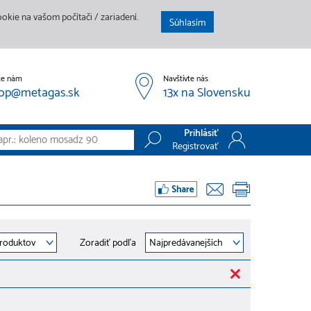
kie na vašom počítači / zariadení.
Súhlasím
te nám
Navštívte nás
op@metagas.sk
13x na Slovensku
Prihlásiť
Registrovať
Prihlásiť
Registrovať
Zoradiť podľa