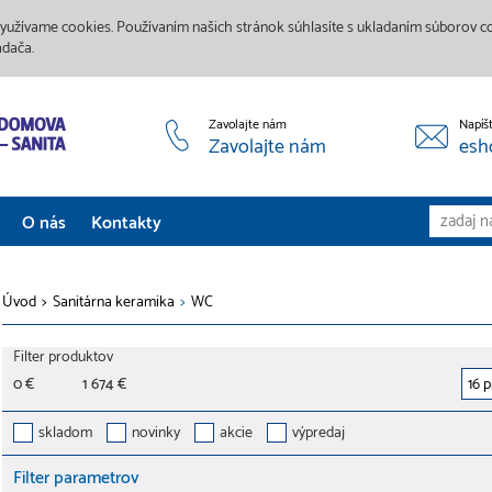
yužívame cookies. Používaním našich stránok súhlasíte s ukladaním súborov coo
adača.
Zavolajte nám
Napíš
Zavolajte nám
esh
O nás
Kontakty
Aktuality
Úvod
>
Sanitárna keramika
>
WC
Služby
Filter produktov
Predajne
0 €
1 674 €
Galéria
skladom
novinky
akcie
výpredaj
Filter parametrov