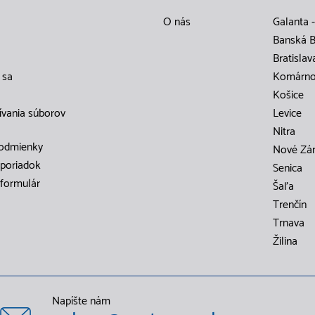
O nás
Galanta -
Banská B
Bratislav
 sa
Komárn
Košice
ívania súborov
Levice
Nitra
odmienky
Nové Zá
poriadok
Senica
formulár
Šaľa
Trenčín
Trnava
Žilina
Napíšte nám