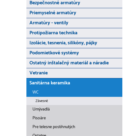
Bezpečnostné armatúry
Priemyselné armatúry
Armatúry - ventily
Protipožiarna technika
Izolácie, tesnenia, silikóny, pájky
Podomietkové systémy
Ostatný inštalačný materiál a náradie
Vetranie
Sanitárna keramika
WC
Závesné
Umývadlá
Pisoáre
Pre telesne postihnutých
Ostatne