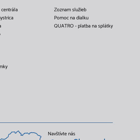
 centrála
Zoznam služieb
ystrica
Pomoc na dialku
a
QUATRO - platba na splátky
o
mky
Navštívte nás