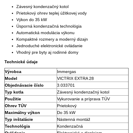
Závesný kondenzačný kotol
Prietokový ohrev teplej úžitkovej vody
Výkon do 35 kW
Úsporná kondenzačná technológia
Automatická modulácia výkonu
Kompaktné rozmery a moderný dizajn
Jednoduché elektronické ovládanie
Vhodný pre byty aj rodinné domy
Technické údaje
Výrobca
Immergas
Model
VICTRIX EXTRA 28
Objednávacie číslo
3.033701
Typ kotla
Závesný kondenzačný kotol
Použitie
Vykurovanie a príprava TÚV
Ohrev TÚV
Prietokový
Maximálny výkon
Do 35 kW
Typ inštalácie
Nástenná montáž
Technológia
Kondenzačná