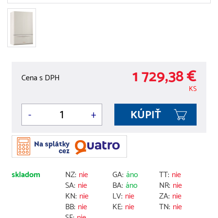
1 729,38 €
Cena s DPH
KS
-
+
skladom
NZ:
nie
GA:
áno
TT:
nie
SA:
nie
BA:
áno
NR:
nie
KN:
nie
LV:
nie
ZA:
nie
BB:
nie
KE:
nie
TN:
nie
SE:
nie