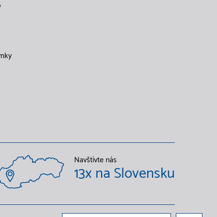
o
mky
Navštívte nás
13x na Slovensku