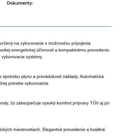
Dokumenty:
rčený na vykurovanie s možnosťou pripojenia
ysokej energetickej účinnosti a kompaktnému prevedeniu
é vykurovacie systémy.
je spotrebu plynu a prevádzkové náklady. Automatická
nej potrebe vykurovania.
vody, čo zabezpečuje vysoký komfort prípravy TÚV aj pri
kých miestnostiach. Elegantné prevedenie a kvalitné