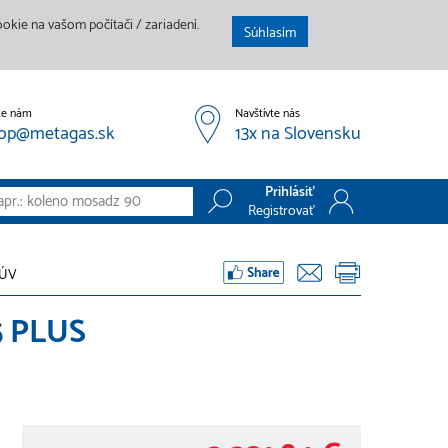
kie na vašom počítači / zariadení.
Súhlasím
te nám
Navštívte nás
op@metagas.sk
13x na Slovensku
Prihlásiť
Registrovať
Prihlásiť
TÚV
Registrovať
5 PLUS