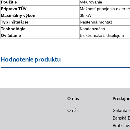
Použitie
Vykurovanie
Príprava TÚV
Možnosť pripojenia extern
Maximálny výkon
35 kW
Typ inštalácie
Nástenná montáž
Technológia
Kondenzačná
Ovládanie
Elektronické s displejom
Hodnotenie produktu
O nás
Predajn
O nás
Galanta -
Banská B
Bratislav