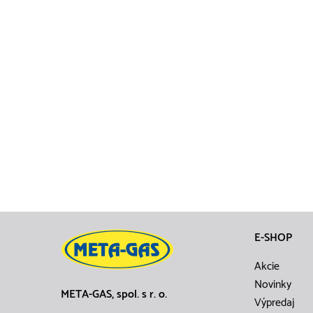
E-SHOP
Akcie
Novinky
META-GAS, spol. s r. o.
Výpredaj