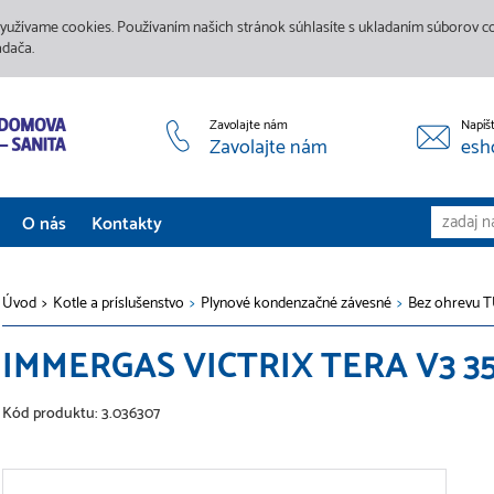
yužívame cookies. Používaním našich stránok súhlasíte s ukladaním súborov coo
adača.
Zavolajte nám
Napíš
Zavolajte nám
esh
O nás
Kontakty
Aktuality
Úvod
>
Kotle a príslušenstvo
>
Plynové kondenzačné závesné
>
Bez ohrevu 
Služby
IMMERGAS VICTRIX TERA V3 3
Predajne
Galéria
Kód produktu: 3.036307