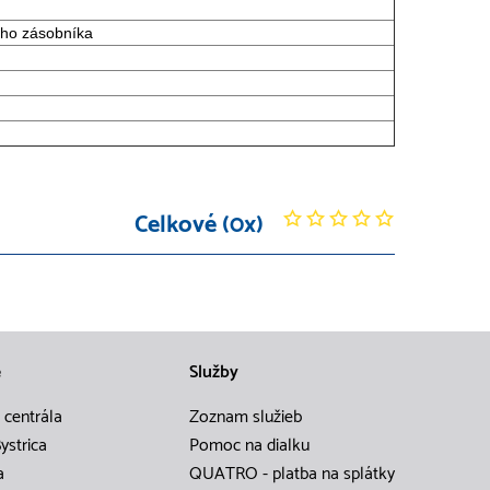
ého zásobníka
Celkové (0x)
e
Služby
 centrála
Zoznam služieb
ystrica
Pomoc na dialku
a
QUATRO - platba na splátky