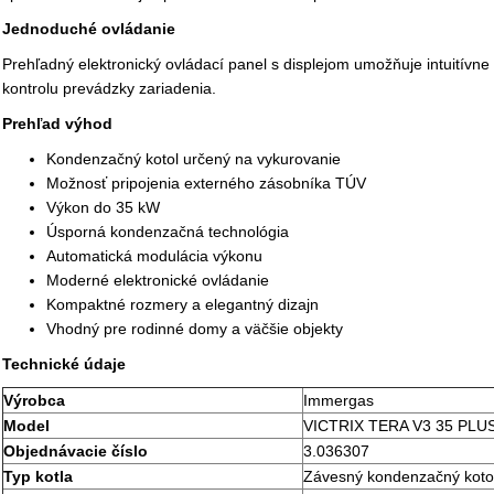
Jednoduché ovládanie
Prehľadný elektronický ovládací panel s displejom umožňuje intuitív
kontrolu prevádzky zariadenia.
Prehľad výhod
Kondenzačný kotol určený na vykurovanie
Možnosť pripojenia externého zásobníka TÚV
Výkon do 35 kW
Úsporná kondenzačná technológia
Automatická modulácia výkonu
Moderné elektronické ovládanie
Kompaktné rozmery a elegantný dizajn
Vhodný pre rodinné domy a väčšie objekty
Technické údaje
Výrobca
Immergas
Model
VICTRIX TERA V3 35 PLU
Objednávacie číslo
3.036307
Typ kotla
Závesný kondenzačný koto