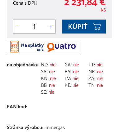
2 231,84 €
Cena s DPH
KS
-
+
na objednávku
NZ:
nie
GA:
nie
TT:
nie
SA:
nie
BA:
nie
NR:
nie
KN:
nie
LV:
nie
ZA:
nie
BB:
nie
KE:
nie
TN:
nie
SE:
nie
EAN kód:
Stránka výrobcu:
Immergas