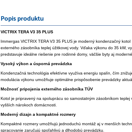
Popis produktu
VICTRIX TERA V3 35 PLUS
Immergas VICTRIX TERA V3 35 PLUS je moderný kondenzačný kotol u
externého zásobníka teplej úžitkovej vody. Vďaka výkonu do 35 kW, v
predstavuje ideálne riešenie pre rodinné domy, väčšie byty aj modern
Vysoký výkon a úsporná prevádzka
Kondenzačná technológia efektívne využíva energiu spalín, čím znižu
modulácia výkonu umožňuje optimálne prispôsobenie prevádzky aktuál
Možnosť pripojenia externého zásobníka TÚV
Kotol je pripravený na spoluprácu so samostatným zásobníkom teplej 
vyšších nárokoch domácnosti.
Moderný dizajn a kompaktné rozmery
Kompaktné rozmery umožňujú jednoduchú montáž aj v menších technic
spracovanie zaručujú spoľahlivú a dlhodobú prevádzku.