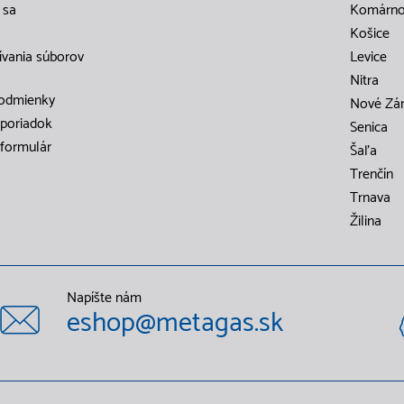
 sa
Komárn
Košice
ívania súborov
Levice
Nitra
odmienky
Nové Zá
poriadok
Senica
formulár
Šaľa
Trenčín
Trnava
Žilina
Napíšte nám
eshop@metagas.sk