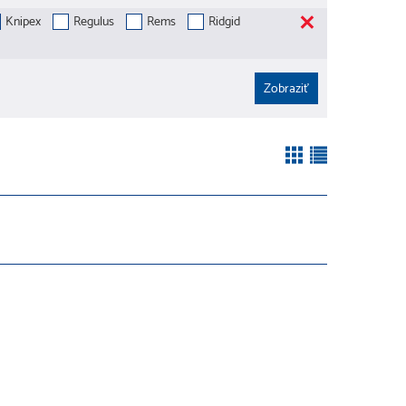
Knipex
Regulus
Rems
Ridgid