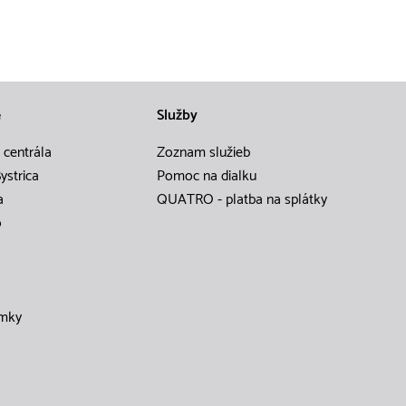
e
Služby
 centrála
Zoznam služieb
ystrica
Pomoc na dialku
a
QUATRO - platba na splátky
o
mky