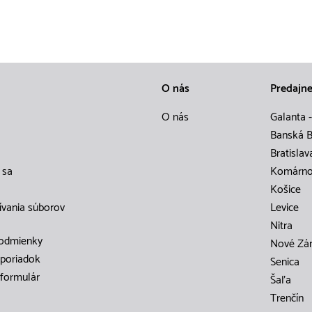
O nás
Predajn
O nás
Galanta -
Banská B
Bratislav
 sa
Komárn
Košice
ívania súborov
Levice
Nitra
odmienky
Nové Zá
poriadok
Senica
formulár
Šaľa
Trenčín