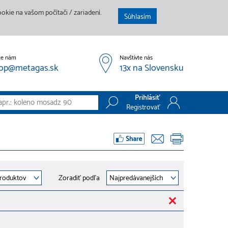
kie na vašom počítači / zariadení.
Súhlasím
te nám
Navštívte nás
op@metagas.sk
13x na Slovensku
Prihlásiť
Registrovať
Prihlásiť
Registrovať
Zoradiť podľa