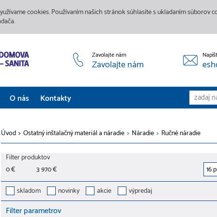
yužívame cookies. Používaním našich stránok súhlasíte s ukladaním súborov coo
adača.
Zavolajte nám
Napíš
Zavolajte nám
esh
O nás
Kontakty
Aktuality
Úvod
>
Ostatný inštalačný materiál a náradie
>
Náradie
>
Ručné náradie
Služby
Filter produktov
Predajne
0 €
3 970 €
Galéria
skladom
novinky
akcie
výpredaj
Filter parametrov