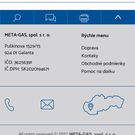
META-GAS, spol. s r. o.
Rýchle menu
Puškinova 1529/15
Doprava
924 01 Galanta
Kontaky
IČO: 36256391
Obchodné podmienky
IČ DPH: SK2020194671
Pomoc na dialku
All rights reserved © 2021
META-GAS, spol. s r. o.