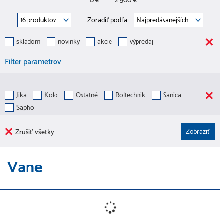
0 €
2 500 €
Zoradiť podľa
skladom
novinky
akcie
výpredaj
Filter parametrov
Jika
Kolo
Ostatné
Roltechnik
Sanica
Sapho
Zrušiť všetky
Vane