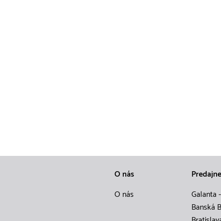
O nás
Predajn
O nás
Galanta -
Banská B
Bratislav