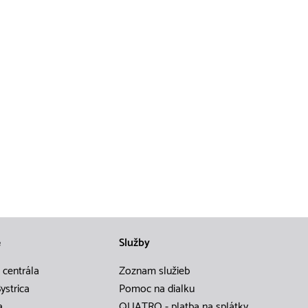
e
Služby
 centrála
Zoznam služieb
ystrica
Pomoc na dialku
a
QUATRO - platba na splátky