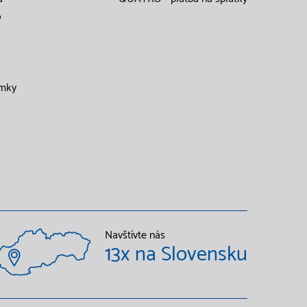
o
mky
Navštívte nás
13x na Slovensku