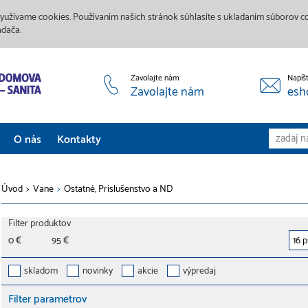
yužívame cookies. Používaním našich stránok súhlasíte s ukladaním súborov coo
adača.
Zavolajte nám
Napíš
Zavolajte nám
esh
O nás
Kontakty
Aktuality
Úvod
>
Vane
>
Ostatné, Príslušenstvo a ND
Služby
Filter produktov
Predajne
0 €
95 €
Galéria
skladom
novinky
akcie
výpredaj
Filter parametrov