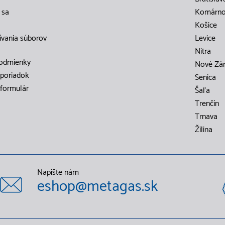
 sa
Komárn
Košice
ívania súborov
Levice
Nitra
odmienky
Nové Zá
poriadok
Senica
formulár
Šaľa
Trenčín
Trnava
Žilina
Napíšte nám
eshop@metagas.sk