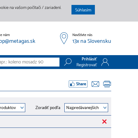
kie na vašom počítači / zariadení.
Súhlasím
te nám
Navštívte nás
op@metagas.sk
13x na Slovensku
Prihlásiť
Registrovať
Prihlásiť
Registrovať
Zoradiť podľa