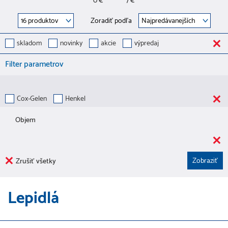
0 €
7 €
Zoradiť podľa
skladom
novinky
akcie
výpredaj
Filter parametrov
Cox-Gelen
Henkel
Objem
Zrušiť všetky
Lepidlá