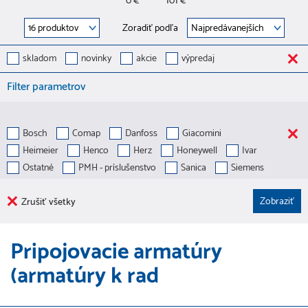
0 €
101 €
Zoradiť podľa
skladom
novinky
akcie
výpredaj
Filter parametrov
Bosch
Comap
Danfoss
Giacomini
Heimeier
Henco
Herz
Honeywell
Ivar
Ostatné
PMH - príslušenstvo
Sanica
Siemens
Zrušiť všetky
Pripojovacie armatúry
(armatúry k rad