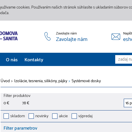
yužívame cookies. Používaním našich stránok súhlasíte s ukladaním súborov coo
adača.
Zavolajte nám
Napíš
Zavolajte nám
esh
O nás
Kontakty
Aktuality
Úvod
>
Izolácie, tesnenia, silikóny, pájky
>
Systémové dosky
Služby
Filter produktov
Predajne
0 €
78 €
Galéria
skladom
novinky
akcie
výpredaj
Filter parametrov