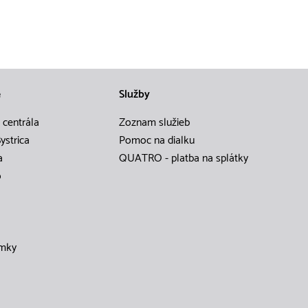
e
Služby
 centrála
Zoznam služieb
ystrica
Pomoc na dialku
a
QUATRO - platba na splátky
o
mky