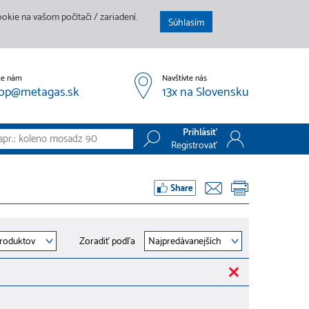
kie na vašom počítači / zariadení.
Súhlasím
te nám
Navštívte nás
op@metagas.sk
13x na Slovensku
Prihlásiť
Registrovať
Prihlásiť
Registrovať
Zoradiť podľa