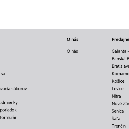
O nás
Predajn
O nás
Galanta -
Banská B
Bratislav
 sa
Komárn
Košice
ívania súborov
Levice
Nitra
odmienky
Nové Zá
poriadok
Senica
formulár
Šaľa
Trenčín