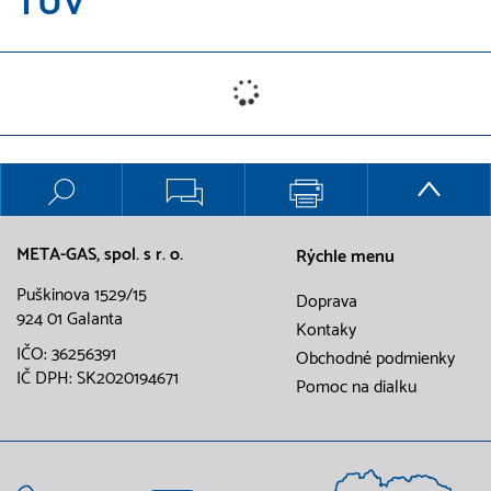
TÚV
META-GAS, spol. s r. o.
Rýchle menu
Puškinova 1529/15
Doprava
924 01 Galanta
Kontaky
IČO: 36256391
Obchodné podmienky
IČ DPH: SK2020194671
Pomoc na dialku