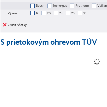
Bosch
Immergas
Protherm
Vaillan
12
20
24
25
35
Výkon
Zrušiť všetky
S prietokovým ohrevom TÚV