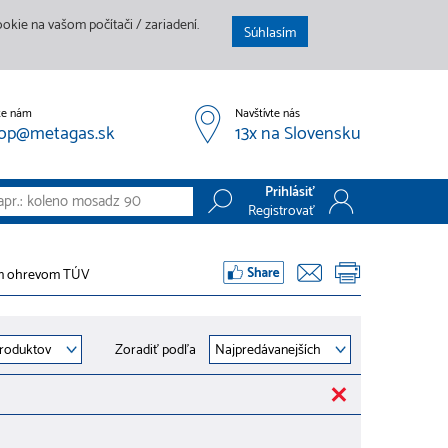
kie na vašom počítači / zariadení.
Súhlasím
te nám
Navštívte nás
op@metagas.sk
13x na Slovensku
Prihlásiť
Registrovať
Prihlásiť
ým ohrevom TÚV
Registrovať
Zoradiť podľa