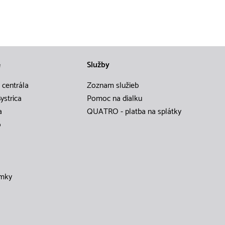
e
Služby
 centrála
Zoznam služieb
ystrica
Pomoc na dialku
a
QUATRO - platba na splátky
o
mky