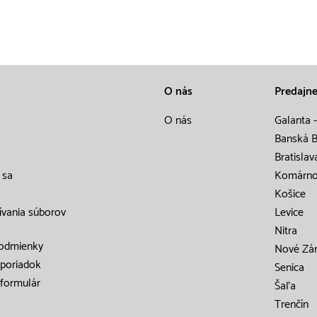
O nás
Predajn
O nás
Galanta -
Banská B
Bratislav
 sa
Komárn
Košice
ívania súborov
Levice
Nitra
odmienky
Nové Zá
poriadok
Senica
formulár
Šaľa
Trenčín