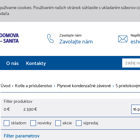
yužívame cookies. Používaním našich stránok súhlasíte s ukladaním súborov coo
adača.
Zavolajte nám
Napíš
Zavolajte nám
esh
O nás
Kontakty
Aktuality
Úvod
>
Kotle a príslušenstvo
>
Plynové kondenzačné závesné
>
S prietokov
Služby
Filter produktov
Predajne
0 €
2 330 €
Galéria
skladom
novinky
akcie
výpredaj
Filter parametrov