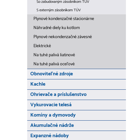
So zabudovaným zásobníkom TÚV
S externým zásobníkom TÚV
Plynové kondenzačné stacionárne
Náhradné diely ku kotlom
Plynové nekondenzačné závesné
Elektrické
Na tuhé palivá liatinové
Na tuhé palivá oceľové
Obnoviteľné zdroje
Kachle
Ohrievače a príslušenstvo
Vykurovacie telesá
Komíny a dymovody
Akumulačné nádrže
Expanzné nádoby