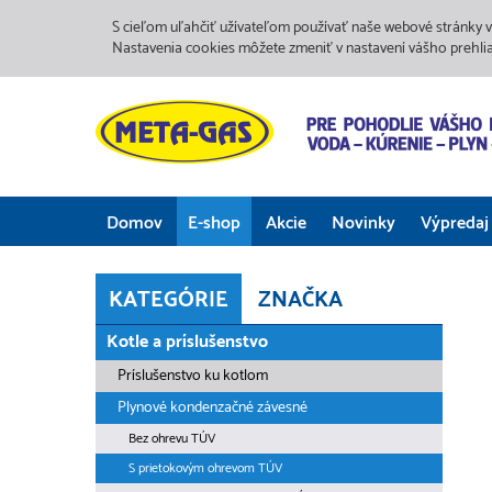
S cieľom uľahčiť užívateľom používať naše webové stránky v
Nastavenia cookies môžete zmeniť v nastavení vášho prehli
Domov
E-shop
Akcie
Novinky
Výpredaj
KATEGÓRIE
ZNAČKA
Kotle a príslušenstvo
Príslušenstvo ku kotlom
Plynové kondenzačné závesné
Bez ohrevu TÚV
S prietokovým ohrevom TÚV