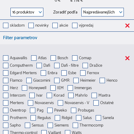
0 €
4 774 €
Zoradiť podľa
skladom
novinky
akcie
výpredaj
Filter parametrov
Aquavallis
Atlas
Bosch
Comap
Computherm
Dafi
Dafi - filtre
Dražice
Edgard Mertens
Enbra
Esbe
Fernox
Flamco
Giacomini
GMR
Heimeier
Henco
Herz
Honeywell
IEM
Immergas
Intercom
Ivar
Korad
Mahrlo
Maxtra
Mertens
Novaservis
Novaservis - V
Ostatné
Oventrop
Pag
Peveko
Probugas
Protherm
Regulus
Ridgid
Salus
Sanela
Sapho
Sensus
Siemens
Thermocomp
Thermo-control
Vaillant
Watts