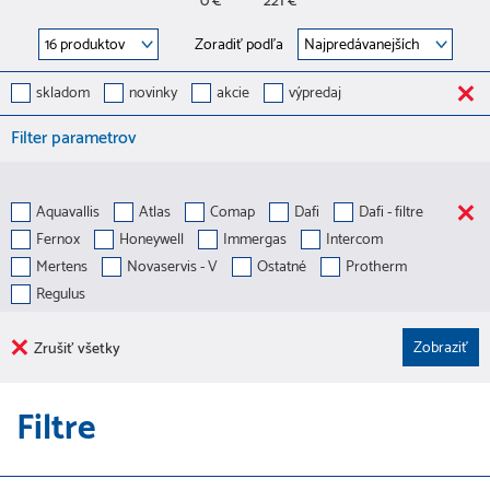
0 €
221 €
Zoradiť podľa
skladom
novinky
akcie
výpredaj
Filter parametrov
Aquavallis
Atlas
Comap
Dafi
Dafi - filtre
Fernox
Honeywell
Immergas
Intercom
Mertens
Novaservis - V
Ostatné
Protherm
Regulus
Zrušiť všetky
Filtre