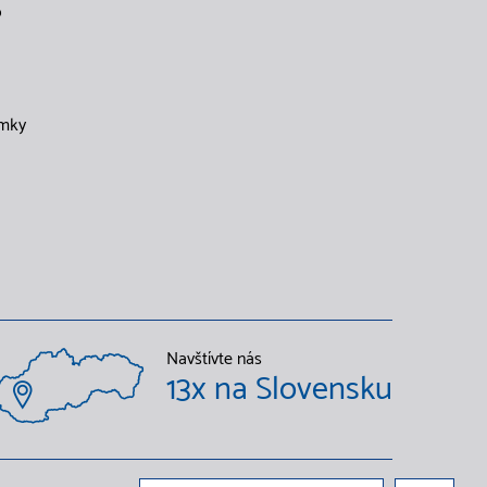
o
mky
Navštívte nás
13x na Slovensku