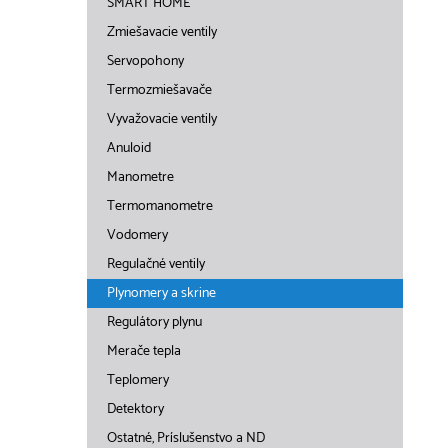
SMART HOME
Zmiešavacie ventily
Servopohony
Termozmiešavače
Vyvažovacie ventily
Anuloid
Manometre
Termomanometre
Vodomery
Regulačné ventily
Plynomery a skrine
Regulátory plynu
Merače tepla
Teplomery
Detektory
Ostatné, Príslušenstvo a ND