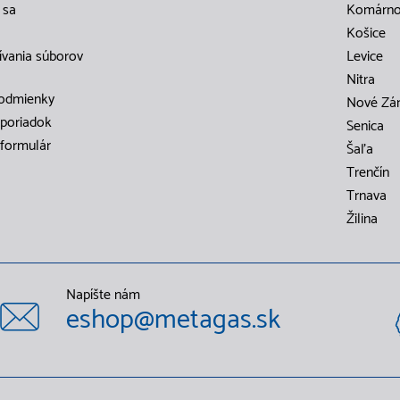
 sa
Komárn
Košice
ívania súborov
Levice
Nitra
odmienky
Nové Zá
poriadok
Senica
formulár
Šaľa
Trenčín
Trnava
Žilina
Napíšte nám
eshop@metagas.sk