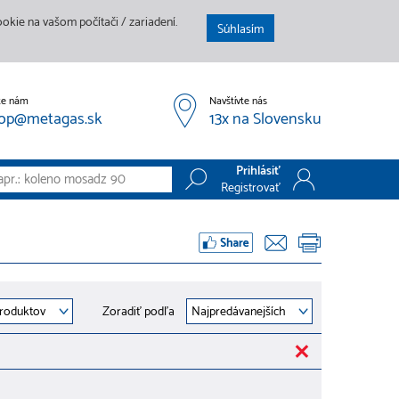
kie na vašom počítači / zariadení.
Súhlasím
te nám
Navštívte nás
op@metagas.sk
13x na Slovensku
Prihlásiť
Registrovať
Prihlásiť
Registrovať
Zoradiť podľa