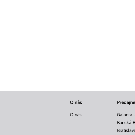
O nás
Predajn
O nás
Galanta -
Banská B
Bratislav