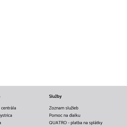
e
Služby
 centrála
Zoznam služieb
ystrica
Pomoc na dialku
a
QUATRO - platba na splátky