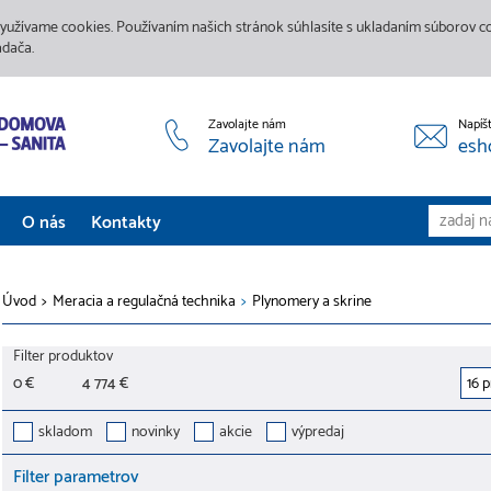
yužívame cookies. Používaním našich stránok súhlasíte s ukladaním súborov coo
adača.
Zavolajte nám
Napíš
Zavolajte nám
esh
O nás
Kontakty
Aktuality
Úvod
>
Meracia a regulačná technika
>
Plynomery a skrine
Služby
Filter produktov
Predajne
0 €
4 774 €
Galéria
skladom
novinky
akcie
výpredaj
Filter parametrov