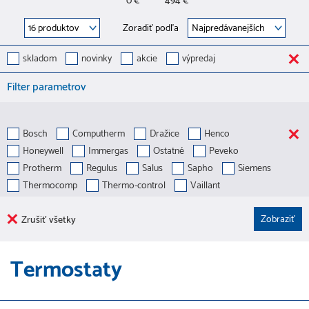
0 €
494 €
Zoradiť podľa
skladom
novinky
akcie
výpredaj
Filter parametrov
Bosch
Computherm
Dražice
Henco
Honeywell
Immergas
Ostatné
Peveko
Protherm
Regulus
Salus
Sapho
Siemens
Thermocomp
Thermo-control
Vaillant
Zrušiť všetky
Termostaty