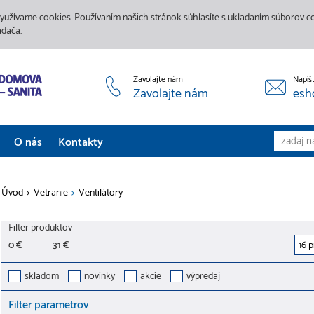
yužívame cookies. Používaním našich stránok súhlasíte s ukladaním súborov coo
adača.
Zavolajte nám
Napíš
Zavolajte nám
esh
O nás
Kontakty
Aktuality
Úvod
>
Vetranie
>
Ventilátory
Služby
Filter produktov
Predajne
0 €
31 €
Galéria
skladom
novinky
akcie
výpredaj
Filter parametrov