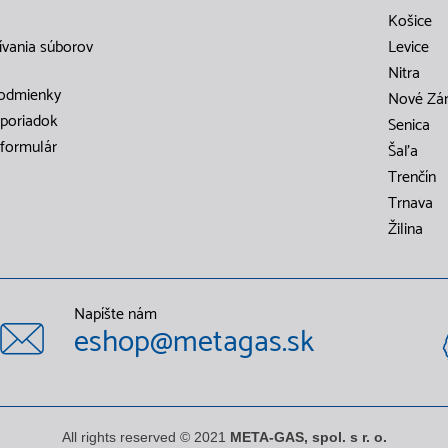
Košice
ívania súborov
Levice
Nitra
odmienky
Nové Zá
poriadok
Senica
formulár
Šaľa
Trenčín
Trnava
Žilina
Napíšte nám
eshop@metagas.sk
All rights reserved © 2021
META-GAS, spol. s r. o.