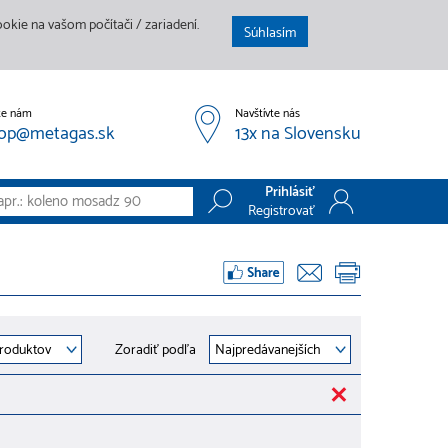
kie na vašom počítači / zariadení.
Súhlasím
te nám
Navštívte nás
op@metagas.sk
13x na Slovensku
Prihlásiť
Registrovať
Prihlásiť
Registrovať
Zoradiť podľa