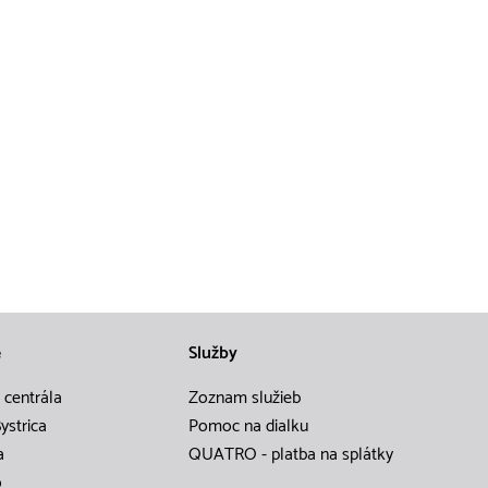
e
Služby
 centrála
Zoznam služieb
ystrica
Pomoc na dialku
a
QUATRO - platba na splátky
o