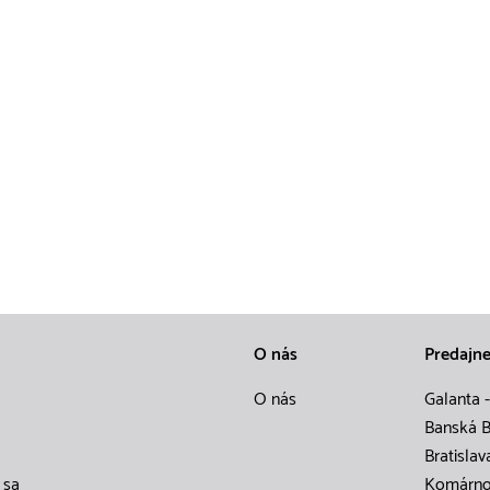
O nás
Predajn
O nás
Galanta -
Banská B
Bratislav
 sa
Komárn