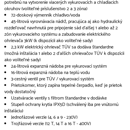
potrebnú na vytvorenie viacerých vykurovacích a chladiacich
okruhov (voliteľné príslušenstvo 2 a 3 zóna)
72-doskový výmenník chladivo/voda
45-litrová vyrovnávacia nádrž, pracujúca aj ako hydraulický
rozdeľovač navrhnutá pre pripojenie sád ďalšej 1 alebo až 2
zón vykurovacieho systému a zabudovanie elektrického
ohrievača 3kW (k dispozícii ako voliteľné sady)
2,3 kW elektrický ohrievač TÚV sa dodáva štandardne
(možná inštalácia 1 alebo 2 ďalších ohrievačov TÚV k dispozícii
ako voliteľné sady)
24-litrová expanzná nádoba pre vykurovací systém
16-litrová expanzná nádoba na teplú vodu
3-cestný ventil pre TÚV / vykurovací systém
Prietokomer, ktorý zapína tepelné čerpadlo, keď je prietok
vody dostatočný
Uzatváracie ventily s filtrom štandardne v dodávke
Stupeň ochrany krytia IPX5D (schválený iba pre vnútornú
inštaláciu)
Jednofázové verzie (4, 6 a 9 - 230V)
Trojfázové verzie (12 T, 14 T a 16 T - 400V)