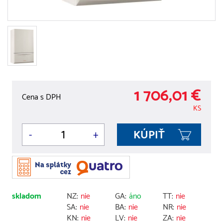
1 706,01 €
Cena s DPH
KS
-
+
skladom
NZ:
nie
GA:
áno
TT:
nie
SA:
nie
BA:
nie
NR:
nie
KN:
nie
LV:
nie
ZA:
nie