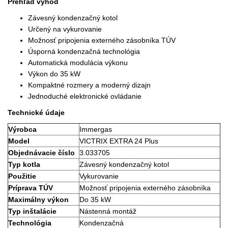
Prehľad výhod
Závesný kondenzačný kotol
Určený na vykurovanie
Možnosť pripojenia externého zásobníka TÚV
Úsporná kondenzačná technológia
Automatická modulácia výkonu
Výkon do 35 kW
Kompaktné rozmery a moderný dizajn
Jednoduché elektronické ovládanie
Technické údaje
Výrobca
Immergas
Model
VICTRIX EXTRA 24 Plus
Objednávacie číslo
3.033705
Typ kotla
Závesný kondenzačný kotol
Použitie
Vykurovanie
Príprava TÚV
Možnosť pripojenia externého zásobníka
Maximálny výkon
Do 35 kW
Typ inštalácie
Nástenná montáž
Technológia
Kondenzačná