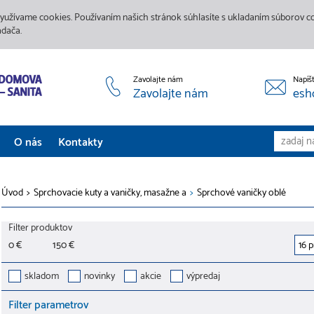
yužívame cookies. Používaním našich stránok súhlasíte s ukladaním súborov coo
adača.
Zavolajte nám
Napíš
Zavolajte nám
esh
O nás
Kontakty
Aktuality
Úvod
>
Sprchovacie kuty a vaničky, masažne a
>
Sprchové vaničky oblé
Služby
Filter produktov
Predajne
0 €
150 €
Galéria
skladom
novinky
akcie
výpredaj
Filter parametrov