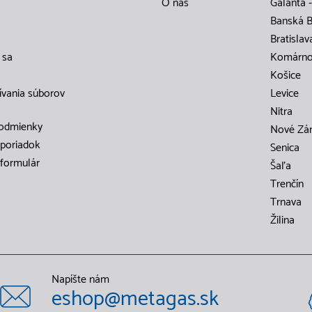
O nás
Galanta -
Banská B
Bratislav
 sa
Komárn
Košice
ívania súborov
Levice
Nitra
odmienky
Nové Zá
poriadok
Senica
formulár
Šaľa
Trenčín
Trnava
Žilina
Napíšte nám
eshop@metagas.sk