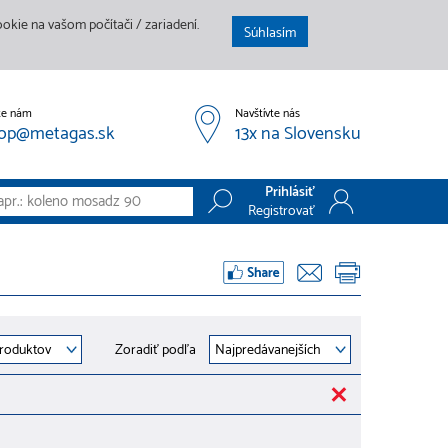
kie na vašom počítači / zariadení.
Súhlasím
te nám
Navštívte nás
op@metagas.sk
13x na Slovensku
Prihlásiť
Registrovať
Prihlásiť
Registrovať
Zoradiť podľa