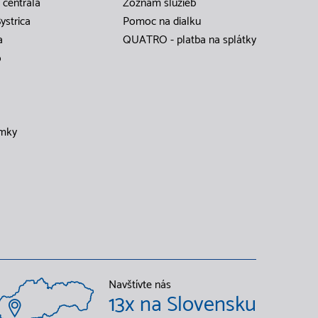
 centrála
Zoznam služieb
ystrica
Pomoc na dialku
a
QUATRO - platba na splátky
o
mky
Navštívte nás
13x na Slovensku