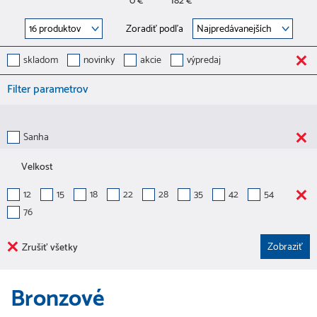
0 €
182 €
Zoradiť podľa
skladom
novinky
akcie
výpredaj
Filter parametrov
Sanha
Velkost
12
15
18
22
28
35
42
54
76
Zrušiť všetky
Bronzové