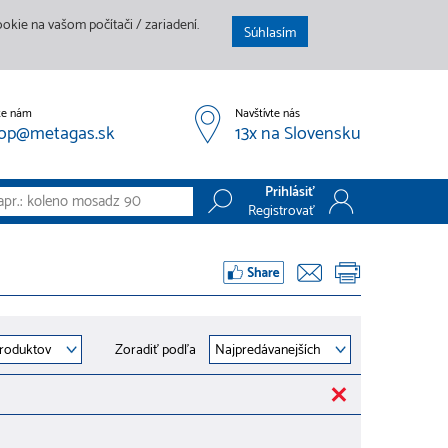
kie na vašom počítači / zariadení.
Súhlasím
te nám
Navštívte nás
op@metagas.sk
13x na Slovensku
Prihlásiť
Registrovať
Prihlásiť
Registrovať
Zoradiť podľa