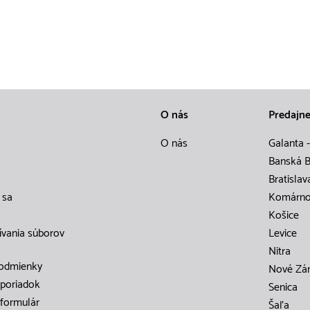
O nás
Predajn
O nás
Galanta -
Banská B
Bratislav
 sa
Komárn
Košice
ívania súborov
Levice
Nitra
odmienky
Nové Zá
poriadok
Senica
formulár
Šaľa