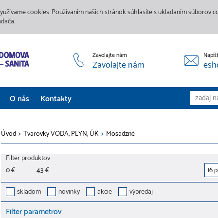
yužívame cookies. Používaním našich stránok súhlasíte s ukladaním súborov coo
adača.
Zavolajte nám
Napíš
Zavolajte nám
esh
O nás
Kontakty
Aktuality
Úvod
>
Tvarovky VODA, PLYN, ÚK
>
Mosadzné
Služby
Filter produktov
Predajne
0 €
43 €
Galéria
skladom
novinky
akcie
výpredaj
Filter parametrov