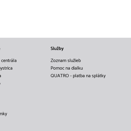
e
Služby
 centrála
Zoznam služieb
ystrica
Pomoc na dialku
a
QUATRO - platba na splátky
o
mky